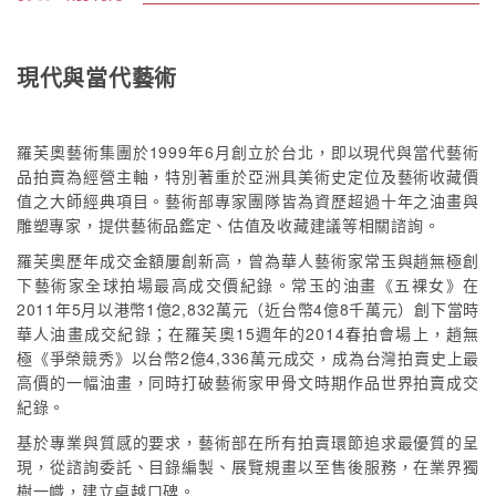
現代與當代藝術
羅芙奧藝術集團於1999年6月創立於台北，即以現代與當代藝術
品拍賣為經營主軸，特別著重於亞洲具美術史定位及藝術收藏價
值之大師經典項目。藝術部專家團隊皆為資歷超過十年之油畫與
雕塑專家，提供藝術品鑑定、估值及收藏建議等相關諮詢。
羅芙奧歷年成交金額屢創新高，曾為華人藝術家常玉與趙無極創
下藝術家全球拍場最高成交價紀錄。常玉的油畫《五裸女》在
2011年5月以港幣1億2,832萬元（近台幣4億8千萬元）創下當時
華人油畫成交紀錄；在羅芙奧15週年的2014春拍會場上，趙無
極《爭榮競秀》以台幣2億4,336萬元成交，成為台灣拍賣史上最
高價的一幅油畫，同時打破藝術家甲骨文時期作品世界拍賣成交
紀錄。
基於專業與質感的要求，藝術部在所有拍賣環節追求最優質的呈
現，從諮詢委託、目錄編製、展覽規畫以至售後服務，在業界獨
樹一幟，建立卓越口碑。