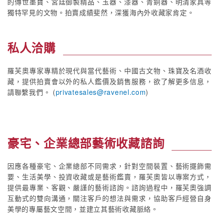
的傳世墨寶、宮廷御製精品、玉器、漆器、青銅器、明清家具等
獨特罕見的文物。拍賣成績斐然，深獲海內外收藏家肯定。
私人洽購
羅芙奧專家專精於現代與當代藝術、中國古文物、珠寶及名酒收
藏，提供拍賣會以外的私人鑑價及銷售服務，欲了解更多信息，
請聯繫我們。 (
privatesales@ravenel.com
)
豪宅、企業總部藝術收藏諮詢
因應各種豪宅、企業總部不同需求，針對空間裝置、藝術擺飾需
要、生活美學、投資收藏或是藝術鑑賣，羅芙奧皆以專案方式，
提供最專業、客觀、嚴謹的藝術諮詢。諮詢過程中，羅芙奧強調
互動式的雙向溝通，關注客戶的想法與需求，協助客戶經營自身
美學的專屬藝文空間，並建立其藝術收藏脈絡。