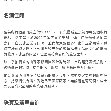
名酒佳釀
羅芙奧藏酒部門成立於2011年，早在集團成立之初即將品酒收藏
視為生活美學，於2000年領先同業舉辦「傳世佳釀葡萄酒拍賣
會」，自此建立業界口碑，並與藏家累積多年良好互動關係，遂
待市場成熟之際，正式將藝術典藏的觸角延伸至品酩文化的推廣
與收藏，建立邁向全方位國際拍賣公司的重要里程。
每一季拍賣會均由專家顧問團隊針對時節、市場趨勢審慎規劃，
透過實在的定價、周全的客戶服務，屢屢締造亮眼佳績。
羅芙奧藏酒部看準頂級藏酒的廣大市場，依循以客為尊的服務理
念，持續提供台灣、香港乃至國際藏家，無論是在葡萄酒、威士
忌以及高粱品項的專業窖藏服務。
珠寶及翡翠首飾