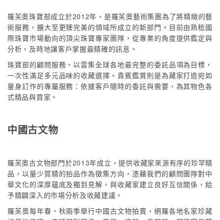
羅芙奧珠寶部成立於2012年，是羅芙奧藝術集團為了將精緻的藝
術服務，擴大至更臻完美的領域所成立的新部門。目前由熟稔國
際珠寶市場動向的頂尖珠寶專家團隊，從專業的角度提供鑑定與
分析，及時地讓客戶掌握最精確的訊息。
珠寶部的顧問服務，以雲集全球各地最完整的委託品項為目標，
一次性滿足多元品味的收藏選擇。貴賓鑑賞則是為藏家打造宛如
量身訂作的專屬服務：依據客戶隨時的委託與需要，為其物色各
式精品與買家。
中國古文物
羅芙奧古文物部門於2013年成立，提供收藏家來源有序的珍罕精
品，以量少質精的拍品作為徵集方向，憑藉我們的顧問團隊對中
華文化的深厚蘊底及獨到見解，與收藏家建立良好互信關係，給
予精闢深入的市場分析及收藏建議。
羅芙奧每年春、秋兩季舉行中國古文物拍賣，網羅各地名家珍藏