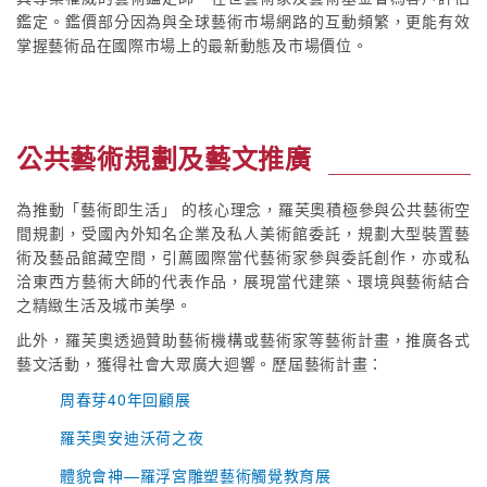
鑑定。鑑價部分因為與全球藝術市場網路的互動頻繁，更能有效
掌握藝術品在國際市場上的最新動態及市場價位。
公共藝術規劃及藝文推廣
為推動「藝術即生活」 的核心理念，羅芙奧積極參與公共藝術空
間規劃，受國內外知名企業及私人美術館委託，規劃大型裝置藝
術及藝品館藏空間，引薦國際當代藝術家參與委託創作，亦或私
洽東西方藝術大師的代表作品，展現當代建築、環境與藝術結合
之精緻生活及城市美學。
此外，羅芙奧透過贊助藝術機構或藝術家等藝術計畫，推廣各式
藝文活動，獲得社會大眾廣大迴響。歷屆藝術計畫：
周春芽40年回顧展
羅芙奧安迪沃荷之夜
體貌會神—羅浮宮雕塑藝術觸覺教育展