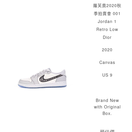
羅芙奧2020秋
季拍賣會 001
Jordan 1
Retro Low
Dior
2020
Canvas
US 9
Brand New
with Original
Box.
預估價