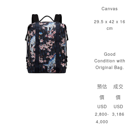
Canvas
29.5 x 42 x 16
cm
Good
Condition with
Original Bag.
預估
成交
價
價
USD
USD
2,800-
3,186
4,000