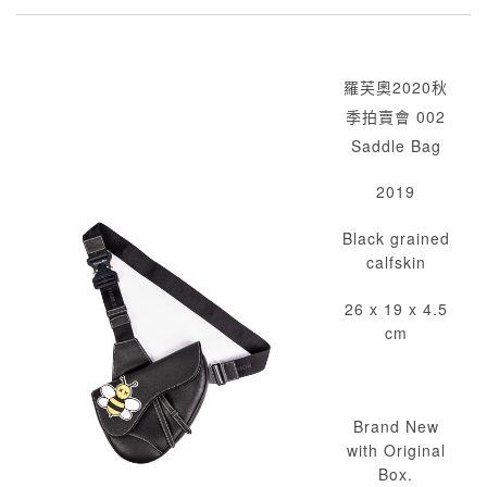
羅芙奧2020秋
季拍賣會 002
Saddle Bag
2019
Black grained
calfskin
26 x 19 x 4.5
cm
Brand New
with Original
Box.