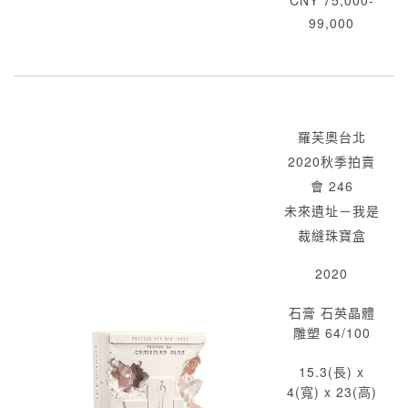
CNY 75,000-
99,000
羅芙奧台北
2020秋季拍賣
會 246
未來遺址－我是
裁縫珠寶盒
2020
石膏 石英晶體
雕塑 64/100
15.3(長) x
4(寬) x 23(高)