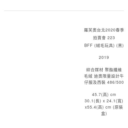
羅芙奧台北2020春季
拍賣會 223
BFF (絨毛玩具) (黑)
2019
綜合媒材 聚酯纖維
毛絨 迪奧限量設計牛
仔服及西裝 486/500
45.7(高) cm
30.1(長) x 24.1(寬)
x55.4(高) cm (原裝
盒)