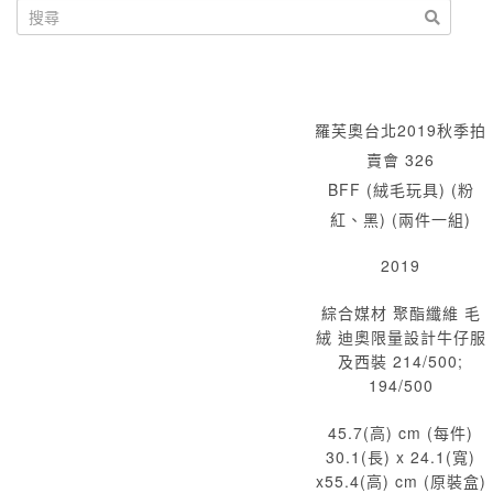
羅芙奧台北2019秋季拍
賣會 326
BFF (絨毛玩具) (粉
紅、黑) (兩件一組)
2019
綜合媒材 聚酯纖維 毛
絨 迪奧限量設計牛仔服
及西裝 214/500;
194/500
45.7(高) cm (每件)
30.1(長) x 24.1(寬)
x55.4(高) cm (原裝盒)