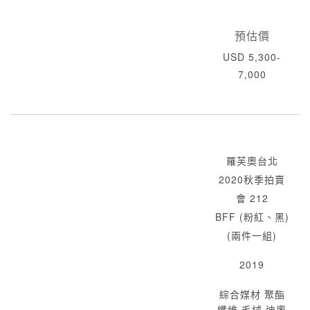
預估價
USD 5,300-
7,000
羅芙奧台北
2020秋季拍賣
會 212
BFF (粉紅、黑)
(兩件一組)
2019
綜合媒材 聚酯
纖維 毛絨 迪奧