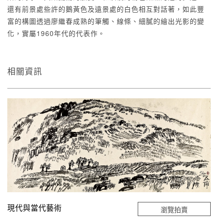
還有前景處些許的鵝黃色及遠景處的白色相互對話著，如此豐
富的構圖透過廖繼春成熟的筆觸、線條、細膩的繪出光影的變
化，實屬1960年代的代表作。
相關資訊
現代與當代藝術
瀏覽拍賣