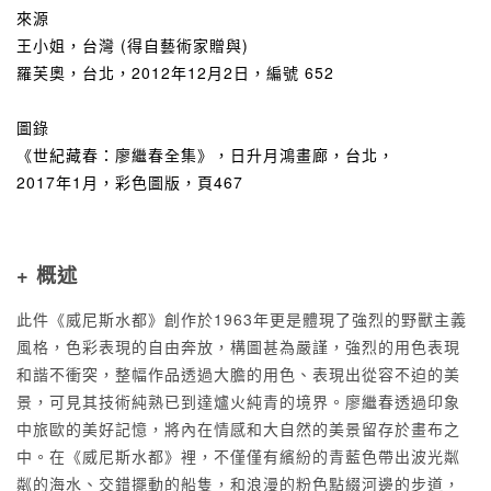
來源
王小姐，台灣 (得自藝術家贈與)
羅芙奧，台北，2012年12月2日，編號 652
圖錄
《世紀藏春：廖繼春全集》，日升月鴻畫廊，台北，
2017年1月，彩色圖版，頁467
+ 概述
此件《威尼斯水都》創作於1963年更是體現了強烈的野獸主義
風格，色彩表現的自由奔放，構圖甚為嚴謹，強烈的用色表現
和諧不衝突，整幅作品透過大膽的用色、表現出從容不迫的美
景，可見其技術純熟已到達爐火純青的境界。廖繼春透過印象
中旅歐的美好記憶，將內在情感和大自然的美景留存於畫布之
中。在《威尼斯水都》裡，不僅僅有繽紛的青藍色帶出波光粼
粼的海水、交錯擺動的船隻，和浪漫的粉色點綴河邊的步道，