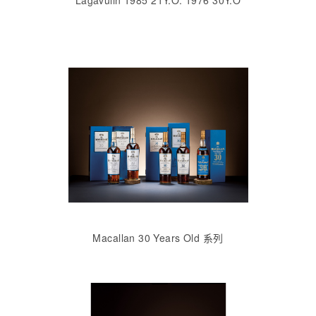
Lagavulin 1985 21Y.O. 1976 30Y.O
Macallan 30 Years Old 系列