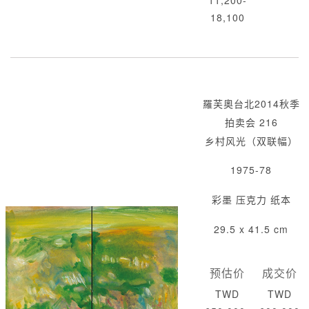
11,200-
18,100
羅芙奧台北2014秋季
拍卖会 216
乡村风光（双联幅）
1975-78
彩墨 压克力 纸本
29.5 x 41.5 cm
预估价
成交价
TWD
TWD