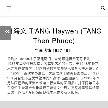
曾海文 T'ANG Haywen (TANG
Then Phuoc)
华裔法籍 1927-1991
曾海文1927年生于福建厦门，自幼跟随祖父习写书法，
1937年举家迁居越南，因其对艺术的执着，于1948年赴艺
术之都巴黎遊学，他以自修的方式遊览巴黎各大美术馆，而
于1955 年首次举办展览，之后陆续于欧美各国展出，1997
年8 月台北市立美术馆为其举办“作品回顾展”。于2002年 9
月法国巴黎的亚洲艺术馆举行大型的回顾展，并于同年日本
东京资生堂基金会也举行了曾海文个展，完整地呈现其绘画
风貌，作品为多所法国现代美术馆及私人收藏。