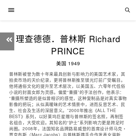
理查德德．普林斯 Richard
PRINCE
美国 1949
普林斯被誉为数十年来最具创新与影响力的美国艺术家，其
拍卖市场的天价纪录，更将普林斯推至镁光灯前广受瞩目。
他将通俗文化的提升至艺术层次，以美国五、六零年代低俗
小说的封面女郎为灵感。偏爱“重摄”的手法创作，他表示：
“重摄所塑造的是似曾相识的感觉，这种复制品是对真实事物
影像的把玩；从似真暧昧的艺术情景中，进而反思艺术、民
生、社会及生活的深层意义。”2000年推出《ALL THE
BEST》系列，以好莱坞巨星赠与普林斯的签名照，再制签
名组合，大受欢迎。其知名的“护士”系列影响力更是跨足时
尚圈。2008年，法国知名品牌路易威登的首席设计师马克‧
贾克布斯〈Marc Jacobs〉与普林斯携手合作发表女装新