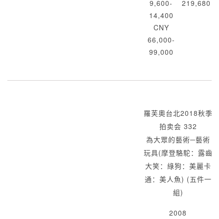
9,600-
219,680
14,400
CNY
66,000-
99,000
羅芙奧台北2018秋季
拍卖会 332
為大眾的藝術─藝術
玩具(摩登駱駝：露齒
大笑：綠狗：美麗卡
通：美人魚) (五件一
組)
2008