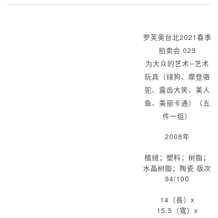
罗芙奥台北2021春季
拍卖会 029
为大众的艺术─艺术
玩具（绿狗、摩登骆
驼、露齿大笑、美人
鱼、美丽卡通）（五
件一组）
2008年
植绒；塑料；树脂；
水晶树脂；陶瓷 版次
94/100
14（長）x
15.5（寬）x