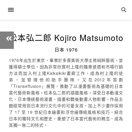
松本弘二郎 Kojiro Matsumoto
日本 1976
1976年出生於東京，畢業於多摩美術大學主修純粹藝術，並
獲得碩士學位。因為非常欣賞村上隆的職業道德和市場行銷
方法而加入村上隆Kaikaikiki畫廊工作，成為村上隆的徒
弟，並管理他的助手團隊。又在2012年策劃
「Transeffusion」展覽，推動了以漫畫藝術為基礎的日本
當代藝術新風格。松本弘二郎的插圖風格，深受日本動漫文
化、日本傳統藝術漫畫、插畫和戰後動畫人物影響，作品主
題經常用到日本流行文化中的可愛女孩，加上不少畫作採用
了 17 至 19 世紀日本繪畫和浮世繪傳統風格和技巧，結合
日本的獨特文化和歷史，重塑了日本當代藝術的概念，成為
其獨一無二的特式。