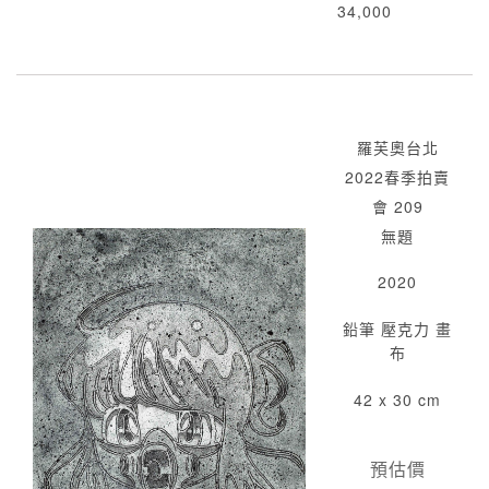
34,000
羅芙奧台北
2022春季拍賣
會 209
無題
2020
鉛筆 壓克力 畫
布
42 x 30 cm
預估價