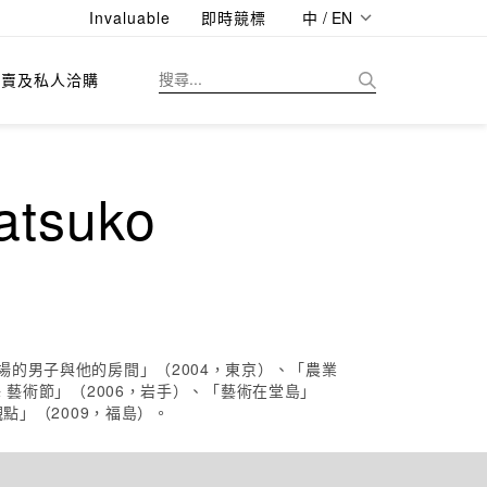
Invaluable
即時競標
中 / EN
拍賣及私人洽購
tsuko
場的男子與他的房間」（2004，東京）、「農業
 藝術節」（2006，岩手）、「藝術在堂島」
點」（2009，福島）。