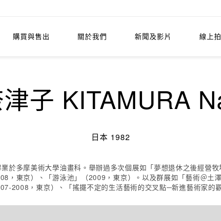
購買與售出
關於我們
新聞及影片
線上
子 KITAMURA Na
日本 1982
年畢業於多摩美術大學油畫科。舉辦過多次個展如「夢想退休之後經營牧
008，東京）、「游泳池」（2009，東京）。以及群展如「藝術＠土澤
07-2008，東京）、「搖擺不定的生活藝術的交叉點─新進藝術家的觀