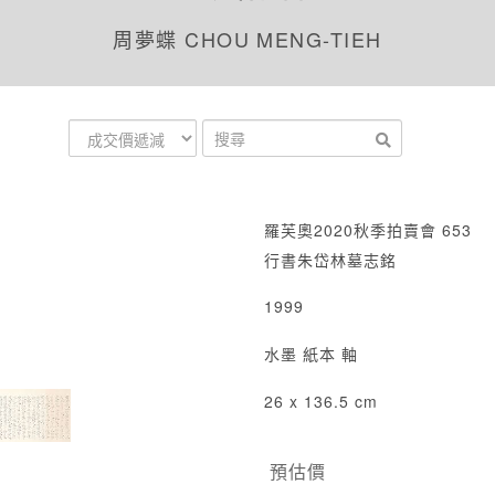
周夢蝶 CHOU MENG-TIEH
羅芙奧2020秋季拍賣會 653
行書朱岱林墓志銘
1999
水墨 紙本 軸
26 x 136.5 cm
預估價