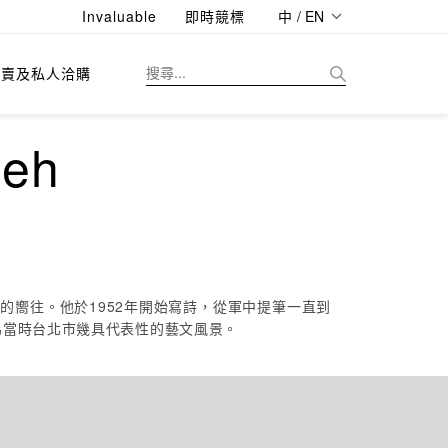
Invaluable
即時競標
中 / EN
拍賣及私人洽購
eh
的嚮往。他於1952年開始寫詩，從軍中提筆一直到
為當時台北市幾具代表性的藝文風景。