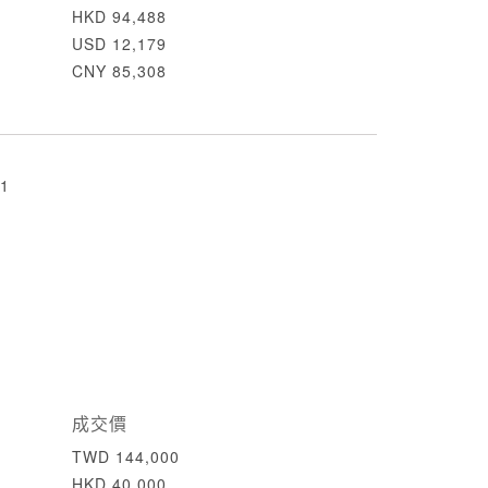
HKD 94,488
USD 12,179
CNY 85,308
1
成交價
TWD 144,000
HKD 40,000