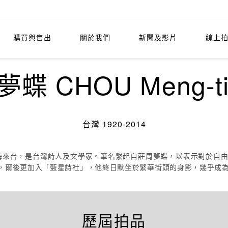
購買與售出
關於我們
新聞及影片
線上
夢蝶 CHOU Meng-ti
台灣 1920-2014
8渡海來台，是台灣詩人及文學家。筆名繫起自莊周夢蝶，以表示對於自由
年，爾後更加入「藍星詩社」，他終日默坐於繁華街頭的身影，幾乎成
歷屆拍品