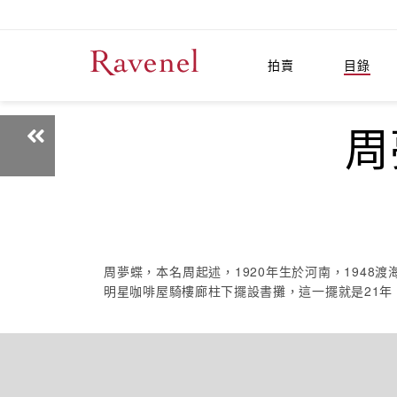
拍賣
目錄
周
周夢蝶，本名周起述，1920年生於河南，194
明星咖啡屋騎樓廊柱下擺設書攤，這一擺就是21