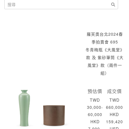
羅芙奧台北2024春
季拍賣會 695
冬青梅瓶《大風堂》
款 及 紫砂筆筒《大
風堂》款（兩件一
組）
預估價
成交價
TWD
TWD
30,000-
660,000
60,000
HKD
HKD
159,420
7,000-
USD