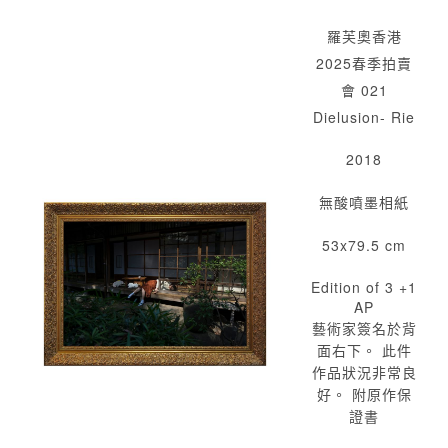
羅芙奧香港
2025春季拍賣
會 021
Dielusion- Rie
2018
無酸噴墨相紙
53x79.5 cm
Edition of 3 +1
AP
藝術家簽名於背
面右下。 此件
作品狀況非常良
好。 附原作保
證書