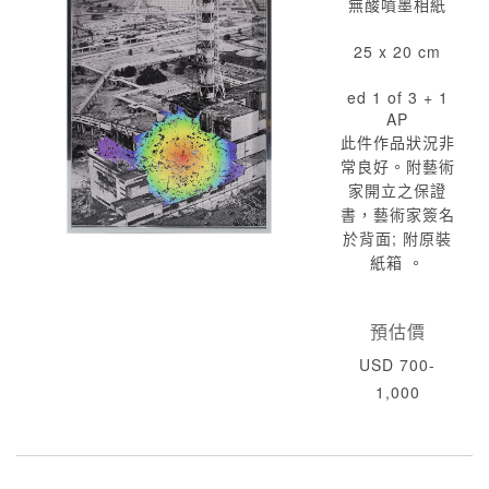
無酸噴墨相紙
25 x 20 cm
ed 1 of 3 + 1
AP
此件作品狀況非
常良好。附藝術
家開立之保證
書，藝術家簽名
於背面; 附原裝
紙箱 。
預估價
USD 700-
1,000