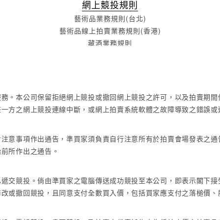
網上競投規則
藝術品業務規則(台北)
藝術品線上拍賣業務規則(香港)
藏酒業務規則
服務。本公司保留拒絕網上競投或撤回網上競投之許可，以及拍賣期間
任一方之網上競投連線中斷，或網上拍賣系統軟體之故障導致之錯誤或
對注意事項作出通告，準買家須負責自行注意所有於拍賣會場發表之通
始前所作出之通告。
已遞交競投。倘由準買家之電腦傳送成功競投至本公司，即表示閣下接
修改或撤回競投，且同意支付全數買入價，包括買家應支付之落槌價、