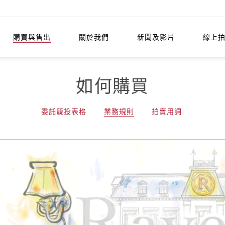
購買與售出
關於我們
新聞及影片
線上
如何購買
委託競投表格
業務規則
拍賣用詞