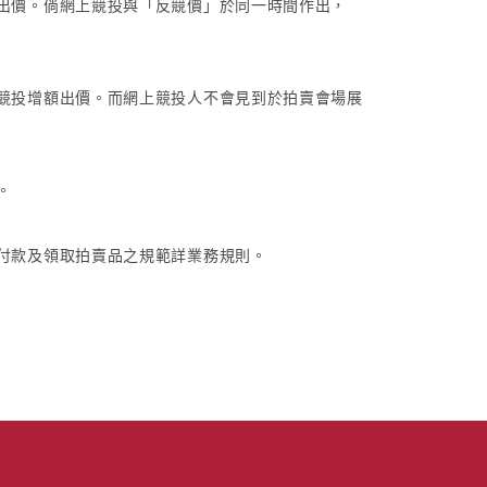
出價。倘網上競投與「反競價」於同一時間作出，
競投增額出價。而網上競投人不會見到於拍賣會場展
定。
付款及領取拍賣品之規範詳業務規則。