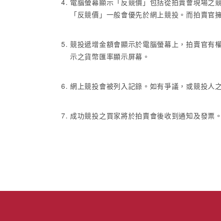
電腦螢幕顯示「反競價」包括從拍賣會現場之
「反競價」一般會優先於網上競投。而拍賣官
競投遞增金額會顯示於電腦螢幕上，拍賣官有
示之貨幣匯率顯示屏幕。
網上競投會被列入記錄。如有爭議，或競投人
成功競投之買家將於拍賣會後收到通知及發票