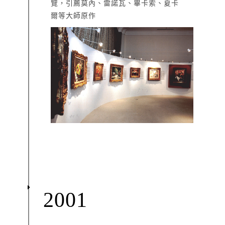
覽，引薦莫內、雷諾瓦、畢卡索、夏卡
爾等大師原作
2001