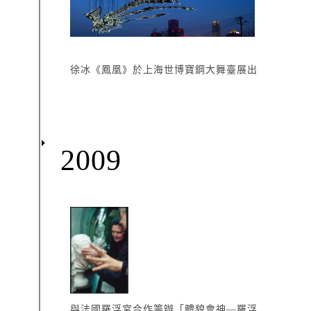
徐冰《鳳凰》於上海世博寶鋼大舞臺展出
2009
與法國羅浮宮合作籌辦「體貌會神—羅浮