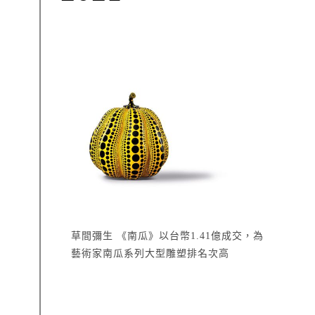
草間彌生 《南瓜》以台幣1.41億成交，為
藝術家南瓜系列大型雕塑排名次高