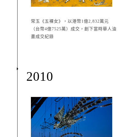
常玉《五裸女》，以港幣1億2,832萬元
（台幣4億7525萬）成交，創下當時華人油
畫成交紀錄
2010