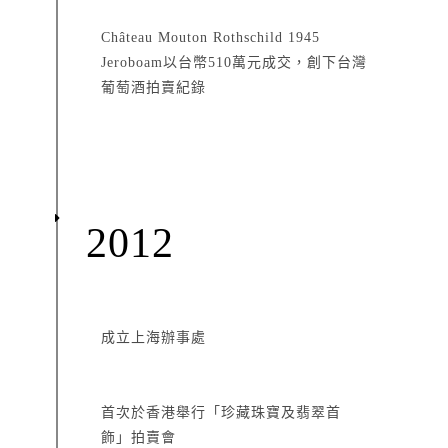
Château Mouton Rothschild 1945
Jeroboam以台幣510萬元成交，創下台灣
葡萄酒拍賣紀錄
2012
成立上海辦事處
首次於香港舉行「珍藏珠寶及翡翠首
飾」拍賣會