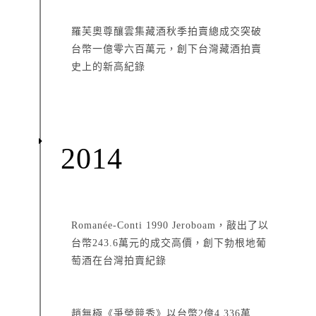
羅芙奧尊釀雲集藏酒秋季拍賣總成交突破
台幣一億零六百萬元，創下台灣藏酒拍賣
史上的新高紀錄
2014
Romanée-Conti 1990 Jeroboam，敲出了以
台幣243.6萬元的成交高價，創下勃根地葡
萄酒在台灣拍賣紀錄
趙無極《爭榮競秀》以台幣2億4,336萬