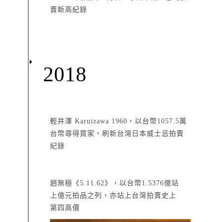
賣新高紀錄
2018
輕井澤 Karuizawa 1960，以台幣1057.5萬
台幣尋得買家，刷新台灣日本威士忌拍賣
紀錄
趙無極《5.11.62》，以台幣1.5376億站
上億元拍品之列，亦站上台灣拍賣史上
第四高價