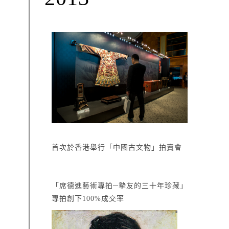
首次於香港舉行「中國古文物」拍賣會
「席德進藝術專拍─摯友的三十年珍藏」
專拍創下100%成交率