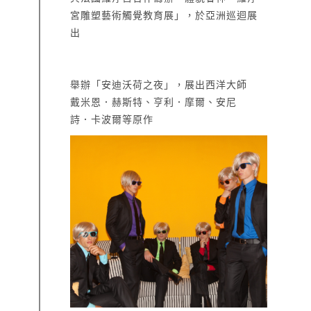
宮雕塑藝術觸覺教育展」，於亞洲巡迴展
出
舉辦「安迪沃荷之夜」，展出西洋大師
戴米恩．赫斯特、亨利．摩爾、安尼
詩．卡波爾等原作