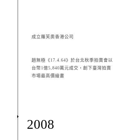
成立羅芙奧香港公司
趙無極《17.4.64》於台北秋季拍賣會以
台幣1億5,840萬元成交，創下臺灣拍賣
市場最高價繪畫
2008