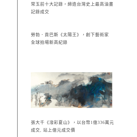
常玉前十大記錄，締造台灣史上最高油畫
記錄成交
勞勃．貢巴斯《太陽王》，創下藝術家
全球拍場新高紀錄
張大千《潑彩夏山》，以台幣1億336萬元
成交, 站上億元成交價