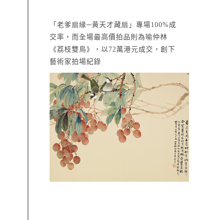
「老爹扇緣─黃天才藏扇」專場100%成
交率，而全場最高價拍品則為喻仲林
《荔枝雙鳥》，以72萬港元成交，創下
藝術家拍場紀錄