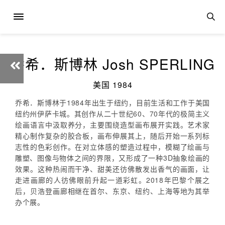
乔希．斯博林 Josh SPERLING
美国 1984
乔希．斯博林于1984年出生于纽约，目前生活和工作于美国
纽约州伊萨卡城。其创作从二十世纪60、70年代的极简主义
绘画语言中汲取养分，主要围绕造型画布展开实践。艺术家
精心制作复杂的胶合板，画布伸展其上，随后开始一系列标
志性的色彩创作。在对立体感的塑造过程中，模糊了绘画与
雕塑、图像与物体之间的界限，又形成了一种3D抽象绘画的
效果。这种热闹而干净、甜美还彷佛散发出香气的画面，让
走进画廊的人彷佛眼前升起一道彩虹。2018年巴黎个展之
后，贝浩登画廊相继在首尔、东京、纽约、上海等地为其举
办个展。